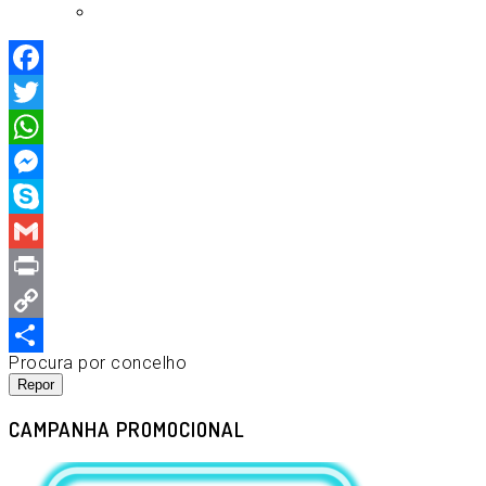
Facebook
Twitter
WhatsApp
Messenger
Skype
Gmail
Print
Copy
Procura por concelho
Link
Compartilhar
Repor
CAMPANHA PROMOCIONAL