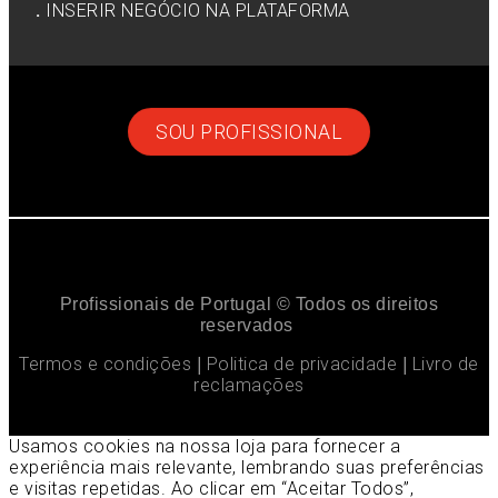
.
INSERIR NEGÓCIO NA PLATAFORMA
SOU PROFISSIONAL
Profissionais de Portugal © Todos os direitos
reservados
Termos e condições
Politica de privacidade
Livro de
|
|
reclamações
Usamos cookies na nossa loja para fornecer a
experiência mais relevante, lembrando suas preferências
e visitas repetidas. Ao clicar em “Aceitar Todos”,