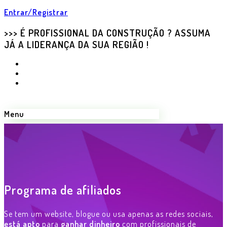
Entrar/Registrar
>>> É PROFISSIONAL DA CONSTRUÇÃO ? ASSUMA
JÁ A LIDERANÇA DA SUA REGIÃO !
Menu
Profissionais de Portugal
Programa de afiliados
Encontre os melhores perto de si...
Se tem um website, blogue ou usa apenas as redes sociais,
está apto
para
ganhar dinheiro
com profissionais de